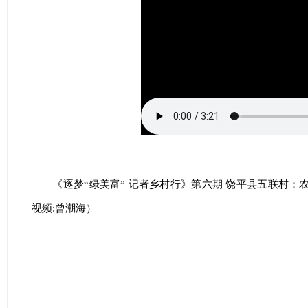
《逐梦“绿美富” 记者乡村行》第六期 饶平县五联村：
视频:曾潮海）