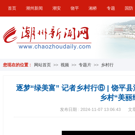
首页
潮州新闻
潮安
饶平
湘桥
专题
国防
您现在的位置 :
网站首页
>>
视频
>>
专题片
>>
乡村行
逐梦“绿美富” 记者乡村行⑥ | 饶
乡村“美丽
发布日期 : 2024-11-07 13:06:43
文章