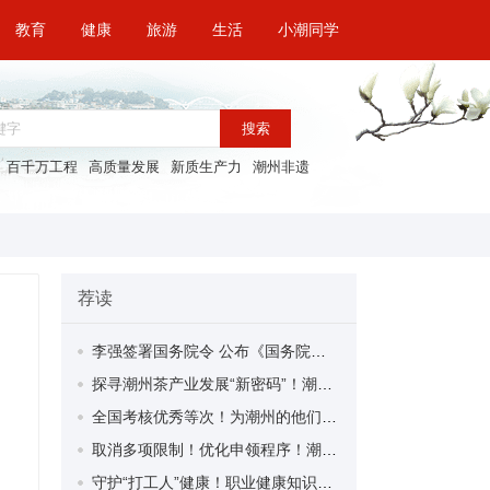
教育
健康
旅游
生活
小潮同学
搜索
百千万工程
高质量发展
新质生产力
潮州非遗
荐读
李强签署国务院令 公布《国务院关于修改〈全国年节及纪念日放假办法〉的决定》
探寻潮州茶产业发展“新密码”！潮州文化大学堂“品‘潮’寻踪”第七期活动举行
全国考核优秀等次！为潮州的他们，点赞！
取消多项限制！优化申领程序！潮州市家装补贴又升级啦！
守护“打工人”健康！职业健康知识宣传走进潮安区凤塘镇盛户村