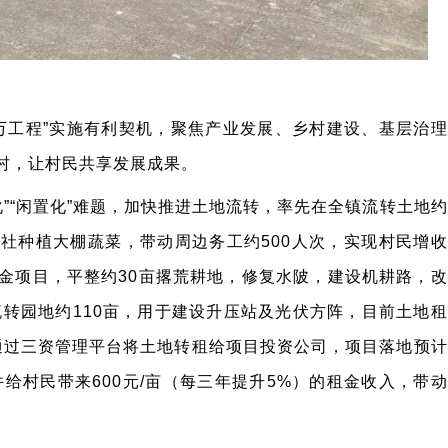
万工程”实施有利契机，聚焦产业发展、乡村建设、基层治理
型村，让村民共享发展成果。
化”“闲置化”难题，加快推进土地流转，率先在全镇流转土地约
作社种植大棚蔬菜，带动周边务工约500人次，实现村民增收
资金项目，平整约30亩撂荒耕地，修复水陂，建设机耕路，改
转园地约110亩，用于建设升压站及光伏方阵，目前土地租
通过三资管理平台将土地转租给项目投资公司，项目落地预计
并给村民带来600元/亩（每三年提升5%）的租金收入，带动