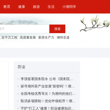
教育
健康
旅游
生活
小潮同学
搜索
百千万工程
高质量发展
新质生产力
潮州非遗
荐读
李强签署国务院令 公布《国务院关于修改〈全国年节及纪念日放假办法〉的决定》
探寻潮州茶产业发展“新密码”！潮州文化大学堂“品‘潮’寻踪”第七期活动举行
全国考核优秀等次！为潮州的他们，点赞！
取消多项限制！优化申领程序！潮州市家装补贴又升级啦！
守护“打工人”健康！职业健康知识宣传走进潮安区凤塘镇盛户村