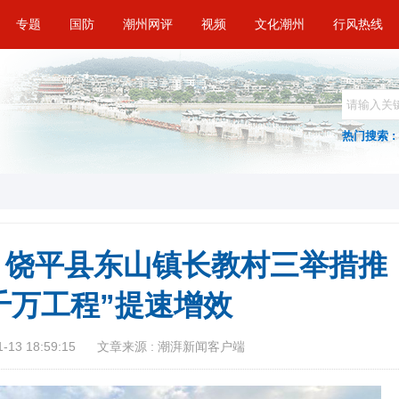
专题
国防
潮州网评
视频
文化潮州
行风热线
热门搜索 :
| 饶平县东山镇长教村三举措推
千万工程”提速增效
13 18:59:15
文章来源 : 潮湃新闻客户端