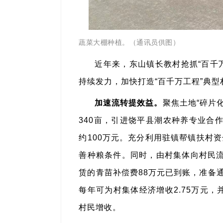
蔬菜大棚种植。（通讯员供图）
近年来，东山镇长教村抢抓“百千
持续发力，加快打造“百千万工程”典
加速流转提效益。
聚焦土地“碎片
340亩，引进饶平县潮农种养专业合
约100万元。充分利用驻镇帮镇扶村
善种粮条件。同时，由村集体向村民流
赁的青苗补偿费88万元已到账，准备
每年可为村集体经济增收2.75万元，
村民增收。