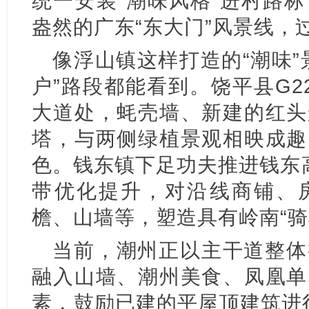
统一安装“潮味风格”进村路
盎然的广东“东大门”风景线，
像浮山镇这样打造的“潮味”
户”路段都能看到。饶平县G2
大道处，蚝壳墙、新建的红头
塔，与两侧绿植景观相映成趣
色。钱东镇下足功夫推进钱东
带优化提升，对沿线商铺、
檐、山墙等，塑造具有岭南“骑
当前，潮州正以主干道整体
融入山墙、潮州美食、凤凰单
素，鼓励已建的平屋顶建筑进行