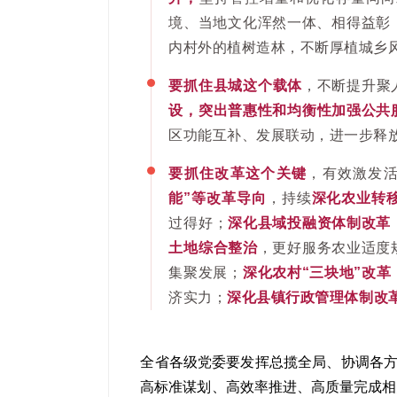
境、当地文化浑然一体、相得益彰
内村外的植树造林，不断厚植城乡
要抓住县城这个载体
，不断提升聚
设，
突出普惠性和均衡性加强公共
区功能互补、发展联动，进一步释
要抓住改革这个关键
，有效激发
能”等改革导向
，持续
深化农业转
过得好；
深化县域投融资体制改革
土地综合整治
，更好服务农业适度
集聚发展；
深化农村“三块地”改革
济实力；
深化县镇行政管理体制改
全省各级党委要发挥总揽全局、协调各方
高标准谋划、高效率推进、高质量完成相