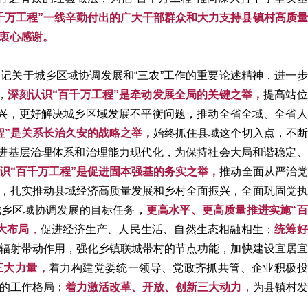
千万工程”一线辛勤付出的广大干部群众和大力支持县镇村高质量
衷心感谢。
记关于城乡区域协调发展和“三农”工作的重要论述精神，进一步
，
深刻认识“百千万工程”是牵动发展全局的关键之举，
提高站位
振兴，更好解决城乡区域发展不平衡问题，推动全省全域、全省人
程”是关系长治久安的战略之举，
始终抓住县域这个切入点，不断
推进基层治理体系和治理能力现代化，为保持社会大局和谐稳定、
识“百千万工程”是促进固本强基的务实之举，
推动全面从严治党
，扎实推动县域经济高质量发展和乡村全面振兴，全面巩固党执
城乡区域协调发展的目标任务，
更高水平、更高质量推进实施“百
大布局
，
促进经济生产、人民生活、自然生态相融相生；
统筹好
辐射带动作用，强化乡镇联城带村的节点功能，加快建设宜居宜
三大力量，
着力构建党委统一领导、党政齐抓共管、企业积极投
的工作格局；
着力激活改革、开放、创新三大动力
，
为县镇村发