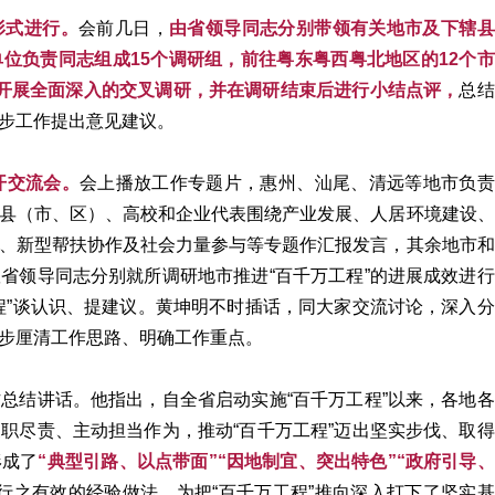
形式进行。
会前几日，
由省领导同志分别带领有关地市及下辖县
单位负责同志
组成15个调研组，前往粤东粤西粤北地区的12个市
开展全面深入的交叉调研，并在调研结束后进行小结点评，
总结
步工作提出意见建议。
开交流会。
会上播放工作专题片，惠州、汕尾、清远等地市负责
县（市、区）、高校和企业代表围绕产业发展、人居环境建设、
、新型帮扶协作及社会力量参与等专题作汇报发言，其余地市和
省领导同志分别就所调研地市推进“百千万工程”的进展成效进行
程”谈认识、提建议。黄坤明不时插话，同大家交流讨论，深入分
步厘清工作思路、明确工作重点。
总结讲话。他指出，自全省启动实施“百千万工程”以来，各地各
职尽责、主动担当作为，推动“百千万工程”迈出坚实步伐、取得
形成了
“典型引路、以点带面”“因地制宜、突出特色”“政府引导、
行之有效的经验做法，为把“百千万工程”推向深入打下了坚实基