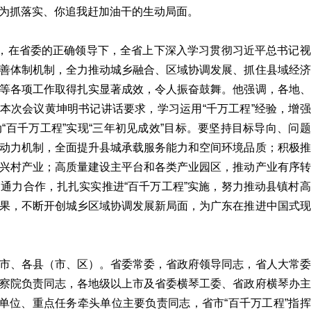
为抓落实、你追我赶加油干的生动局面。
来，在省委的正确领导下，全省上下深入学习贯彻习近平总书记视
善体制机制，全力推动城乡融合、区域协调发展、抓住县域经济
等各项工作取得扎实显著成效，令人振奋鼓舞。他强调，各地、
署和本次会议黄坤明书记讲话要求，学习运用“千万工程”经验，增强
“百千万工程”实现“三年初见成效”目标。要坚持目标导向、问题
动力机制，全面提升县城承载服务能力和空间环境品质；积极推
兴村产业；高质量建设主平台和各类产业园区，推动产业有序转
通力合作，扎扎实实推进“百千万工程”实施，努力推动县镇村高
果，不断开创城乡区域协调发展新局面，为广东在推进中国式现
市、各县（市、区）。省委常委，省政府领导同志，省人大常委
察院负责同志，各地级以上市及省委横琴工委、省政府横琴办主
员单位、重点任务牵头单位主要负责同志，省市“百千万工程”指挥