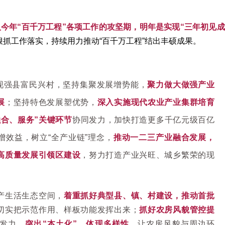
今年“百千万工程”各项工作的攻坚期，明年是实现“三年初见成
狠抓工作落实，持续用力推动“百千万工程”结出丰硕成果。
现强县富民兴村，坚持集聚发展增势能，
聚力做大做强产业
展
；坚持特色发展塑优势，
深入实施现代农业产业集群培育
融合、服务”关键环节
协同发力，加快打造更多千亿元级百亿
增效益，树立“全产业链”理念，
推动一二三产业融合发展，
高质量发展引领区建设
，努力打造产业兴旺、城乡繁荣的现
产生活生态空间，
着重抓好典型县、镇、村建设，
推动首批
切实把示范作用、样板功能发挥出来；
抓好农房风貌管控提
发力，
突出“本土化”，体现多样性，
让农房风貌与周边环