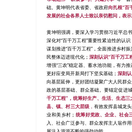
础。黄坤明代表省委、省政府
向扎根“百
发展的社会各界人士致以亲切慰问，表示
黄坤明强调，要深入学习贯彻习近平总书
深化对“百千万工程”重要性紧迫性的认识
谋划推进“百千万工程”，全面推进乡村
民整体迈进现代化；
深刻认识“百千万工
增强“三农”稳定器、蓄水池功能，有力
更好应变局开新局打下坚实基础；
深刻认
向基层延伸，更好团结凝聚广大人民群众
政的基层基础、群众基础。要锚定促进
千万工程”，统筹好生产、生活、生态三
县、镇、村三大层级
，
有效发挥县城龙头
业和美乡村；
统筹好党政、企业、社会
入、社会广泛参与、群众发挥主人翁作用
展注入源源不断的强劲动能。