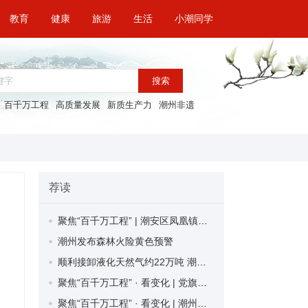
教育
健康
旅游
生活
小潮同学
搜索
百千万工程
高质量发展
新质生产力
潮州非遗
荐读
聚焦“百千万工程” | 潮安区凤凰镇福南村奋力绘就“环境美、治理优、产业兴”的乡村振兴画卷
潮州发布森林火险黄色预警
顺利接卸液化天然气约22万吨 潮州海事部门护航清洁能源海上运输安全
聚焦“百千万工程” · 看变化 | 党旗飘扬 先锋领航 绘就高质量发展新图景——潮州党员干部奋战在“百千万工程”最前沿
聚焦“百千万工程” · 看变化 | 潮州：改革创新赋能“百千万工程”加力提速