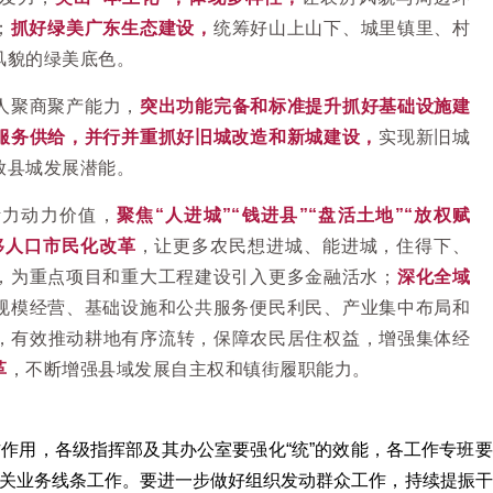
；
抓好绿美广东生态建设，
统筹好山上山下、城里镇里、村
风貌的绿美底色。
人聚商聚产能力，
突出功能完备和标准提升抓好基础设施建
服务供给，并行并重抓好旧城改造和新城建设，
实现新旧城
放县城发展潜能。
活力动力价值，
聚焦“人进城”“钱进县”“盘活土地”“放权赋
移人口市民化改革
，让更多农民想进城、能进城，住得下、
，为重点项目和重大工程建设引入更多金融活水；
深化全域
规模经营、基础设施和公共服务便民利民、产业集中布局和
，有效推动耕地有序流转，保障农民居住权益，增强集体经
革
，不断增强县域发展自主权和镇街履职能力。
作用，各级指挥部及其办公室要强化“统”的效能，各工作专班要
关业务线条工作。要进一步做好组织发动群众工作，持续提振干