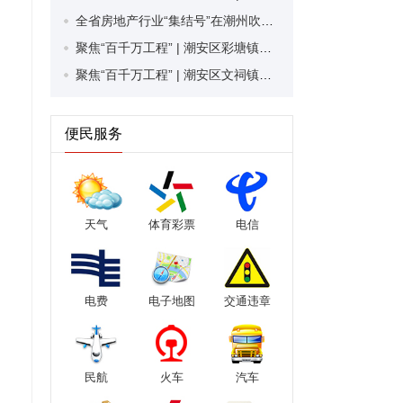
全省房地产行业“集结号”在潮州吹响！近300人齐聚助力广东房地产高质量发展
聚焦“百千万工程” | 潮安区彩塘镇华桥村：深耕清脏治乱“责任田” 奏响清拆美化“双重奏”
聚焦“百千万工程” | 潮安区文祠镇楠木翁村：“稻田认种认购”新模式撬动村集体经济发展
便民服务
天气
体育彩票
电信
电费
电子地图
交通违章
民航
火车
汽车