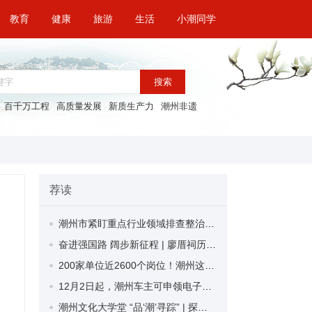
教育
健康
旅游
生活
小潮同学
搜索
百千万工程
高质量发展
新质生产力
潮州非遗
荐读
潮州市紧盯重点行业领域排查整治隐患 本轮排查的安全隐患全部落实整改
奋进强国路 阔步新征程 | 廖厝祠历时3年修缮重现昔日荣光
200家单位近2600个岗位！潮州这场招聘会开进高校，助力毕业生高质量充分就业
12月2日起，潮州车主可申领电子行驶证！
潮州文化大学堂 “品‘潮’寻踪” | 探寻潮州茶产业高质量发展的“密码”