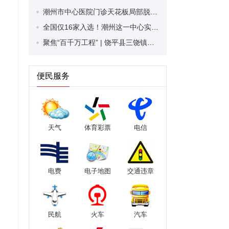
潮州市中心医院门诊天花板局部脱落，受伤群众已就医
全国仅16家入选！潮州这一中心实践案例获评“全国优秀”
聚焦“百千万工程” | 饶平县三饶镇溪东村：打造“德治善治、茶果飘香”典型村
便民服务
天气
体育彩票
电信
电费
电子地图
交通违章
民航
火车
汽车