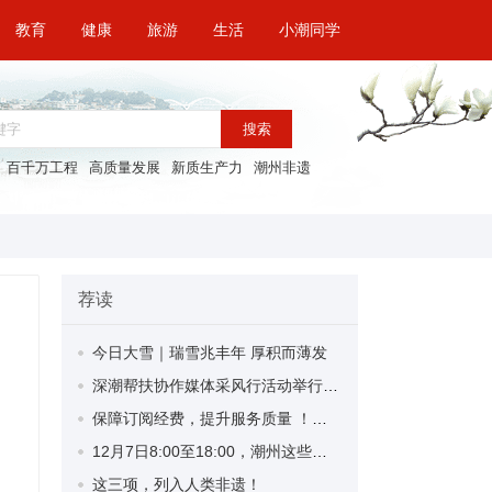
教育
健康
旅游
生活
小潮同学
搜索
百千万工程
高质量发展
新质生产力
潮州非遗
荐读
今日大雪｜瑞雪兆丰年 厚积而薄发
深潮帮扶协作媒体采风行活动举行 展示深圳对口帮扶协作潮州工作亮点成果
保障订阅经费，提升服务质量 ！潮州部署2025年度党报党刊发行工作
12月7日8:00至18:00，潮州这些地方暂停供水！
这三项，列入人类非遗！