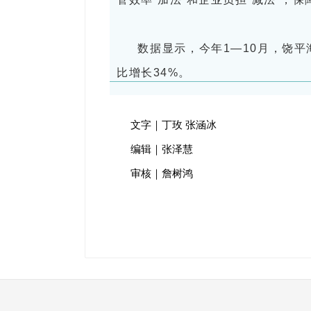
数据显示，今年1—10月，饶
比增长34%。
文字｜丁玫 张涵冰
编辑｜张泽慧
审核｜詹树鸿