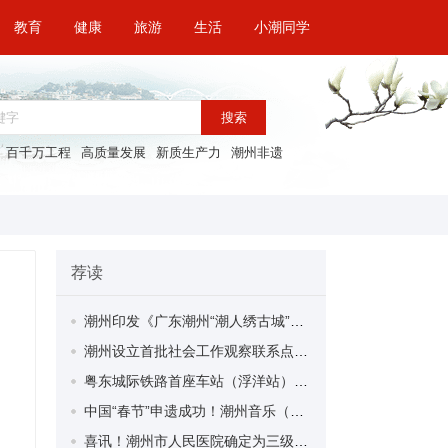
教育
健康
旅游
生活
小潮同学
搜索
百千万工程
高质量发展
新质生产力
潮州非遗
荐读
潮州印发《广东潮州“潮人绣古城”国家文物保护利用示范区建设实施方案》
潮州设立首批社会工作观察联系点 10名观察员同步“持证上岗”
粤东城际铁路首座车站（浮洋站）三联道岔连续梁浇筑完成
中国“春节”申遗成功！潮州音乐（潮州大锣鼓）亮相申遗视频
喜讯！潮州市人民医院确定为三级甲等综合医院！