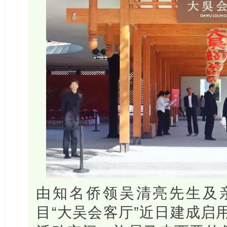
由知名侨领吴清亮先生及
目“大吴会客厅”近日建成启