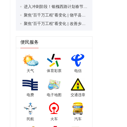
进入冲刺阶段！银槐西路计划春节前建成通车
聚焦“百千万工程”看变化 | 饶平县柘林镇西澳村：探索乡村运营模式 激发蓝色文旅发展活力
聚焦“百千万工程”看变化 | 改善乡村环境 盘活红色资源 建饶镇白花洋村着力打造宜居宜业宜游新农村
便民服务
天气
体育彩票
电信
电费
电子地图
交通违章
民航
火车
汽车