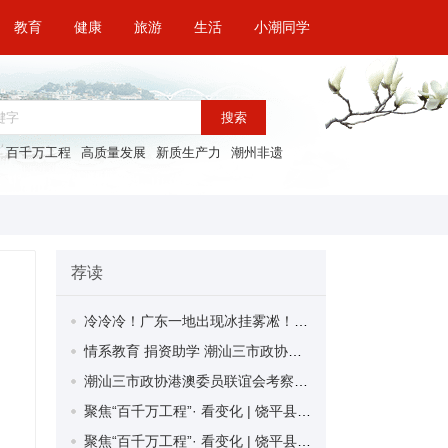
教育
健康
旅游
生活
小潮同学
搜索
百千万工程
高质量发展
新质生产力
潮州非遗
荐读
冷冷冷！广东一地出现冰挂雾凇！潮州最低气温......
情系教育 捐资助学 潮汕三市政协港澳委员联谊会向沙溪镇实验学校捐资50万元
潮汕三市政协港澳委员联谊会考察团到潮州考察
聚焦“百千万工程”· 看变化 | 饶平县樟溪镇下院村推进种植业、养殖业、农文旅发展“三步走”
聚焦“百千万工程”· 看变化 | 饶平县汤溪镇大门坑村：“三产融合”赋能乡村振兴发展