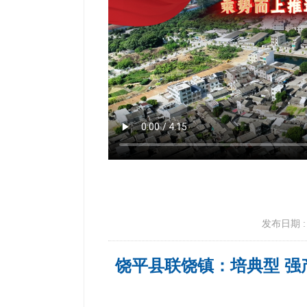
发布日期 : 2
饶平县联饶镇：培典型 强