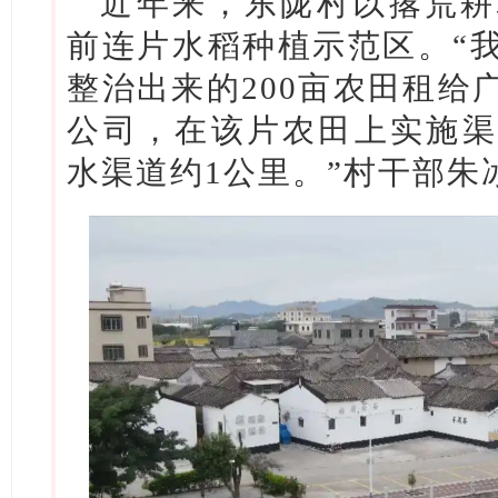
近年来，东陇村以撂荒耕
前连片水稻种植示范区。“
整治出来的200亩农田租给
公司，在该片农田上实施渠
水渠道约1公里。”村干部朱