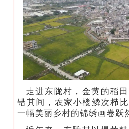
走进东陇村，金黄的稻田
错其间，农家小楼鳞次栉比
一幅美丽乡村的锦绣画卷跃