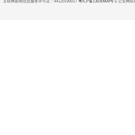
互联网新闻信息服务许可证：44120190017
粤ICP备13030909号-1
公安网站备案