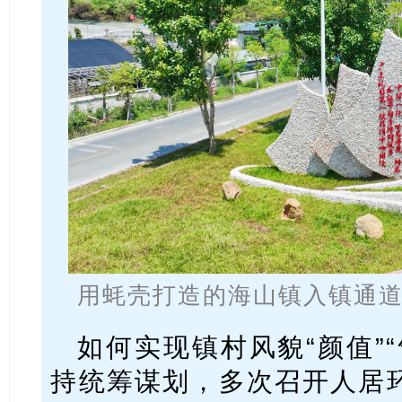
用蚝壳打造的海山镇入镇通道
如何实现镇村风貌“颜值”
持统筹谋划，多次召开人居