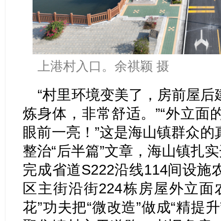
上港村入口。余祺颖 摄
“村里环境变美了，房前屋后
炼身体，非常舒适。”“外立面
眼前一亮！”这是海山镇群众的
整治“后半篇”文章，海山镇扎实
完成省道S222沿线114间设
区主街沿街224栋房屋外立面
花”功夫把“微改造”做成“精提