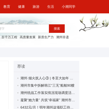
教育
健康
旅游
生活
小潮同学
搜索
百千万工程
高质量发展
新质生产力
潮州非遗
荐读
潮州·烟火抚人心③ | 冬至大如年 阖家共团圆
潮州市集中拆解韩江“三无”船舶90艘
潮州统战工作落实情况现场调度活动在湘桥区举办
凝聚“她力量” 共筑“幸福家” 潮州市聚力推动“妇女之家”功能提升项目提质增效
6432元/月！明年潮州这项职工待遇计发基数有调整！