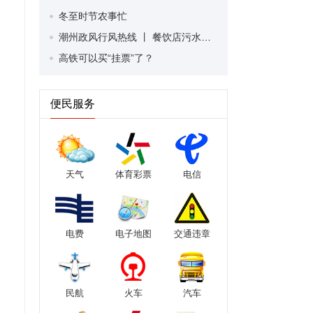
冬至时节农事忙
潮州政风行风热线 丨 餐饮店污水可直排入市政污水管道吗？ 潮州市城市管理和综合执法局为群众解答市政相关问题
高铁可以买“挂票”了？
便民服务
天气
体育彩票
电信
电费
电子地图
交通违章
民航
火车
汽车