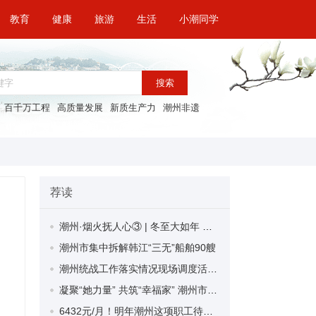
教育
健康
旅游
生活
小潮同学
搜索
百千万工程
高质量发展
新质生产力
潮州非遗
荐读
潮州·烟火抚人心③ | 冬至大如年 阖家共团圆
潮州市集中拆解韩江“三无”船舶90艘
潮州统战工作落实情况现场调度活动在湘桥区举办
凝聚“她力量” 共筑“幸福家” 潮州市聚力推动“妇女之家”功能提升项目提质增效
6432元/月！明年潮州这项职工待遇计发基数有调整！