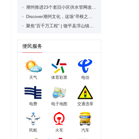
潮州推进23个老旧小区供水管网改造升级 让居民喝上“放心水”“优质水”
Discover潮州文化，这场“寻根之旅”冬令营正式开营！
聚焦“百千万工程” | 饶平县浮山镇坪洋村：“金果子”铺就富民兴村新路子
便民服务
天气
体育彩票
电信
电费
电子地图
交通违章
民航
火车
汽车