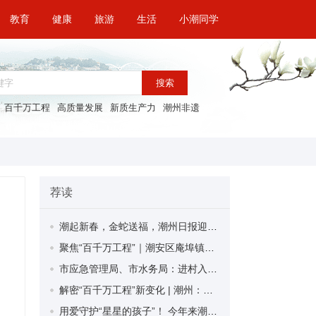
教育
健康
旅游
生活
小潮同学
搜索
百千万工程
高质量发展
新质生产力
潮州非遗
荐读
潮起新春，金蛇送福，潮州日报迎春特惠广告套餐来袭！
聚焦“百千万工程”｜潮安区庵埠镇霞露村：规划引领兴产业 移风易俗育文明
市应急管理局、市水务局：进村入户“送法宝” 守牢岁末“安全关”
解密“百千万工程”新变化 | 潮州：优布局 强基础 兴产业 重创新
用爱守护“星星的孩子”！ 今年来潮州市为9万名幼儿做孤独症筛查