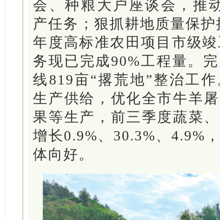
会、种粮大户座谈会，推动完
产任务；狠抓耕地质量保护提升
年度高标准农田项目市级竣工
务现已完成90%工程量。完
线819亩“撂荒地”整治工
生产供给，优化全市牛羊屠
果等生产，前三季度蔬菜、
增长0.9%、30.3%、4.
体向好。