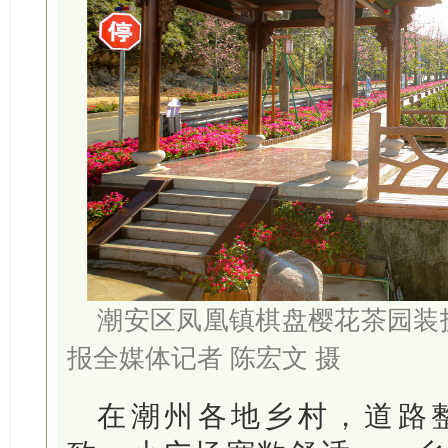
潮安区凤凰镇棋盘樱花茶园装
报全媒体记者 陈宏文 摄
在潮州各地乡村，道路