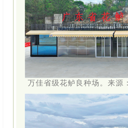
万佳省级花鲈良种场。来源