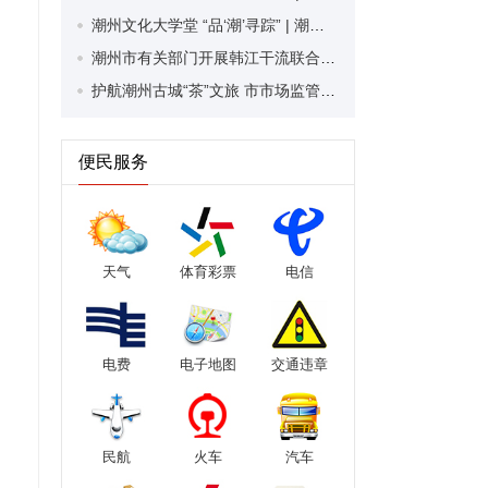
潮州文化大学堂 “品‘潮’寻踪” | 潮州木雕传承与发展路在何方？
潮州市有关部门开展韩江干流联合执法行动 守护韩江秀水长清
护航潮州古城“茶”文旅 市市场监管局聚焦游客关注热点开展全面巡查
便民服务
天气
体育彩票
电信
电费
电子地图
交通违章
民航
火车
汽车