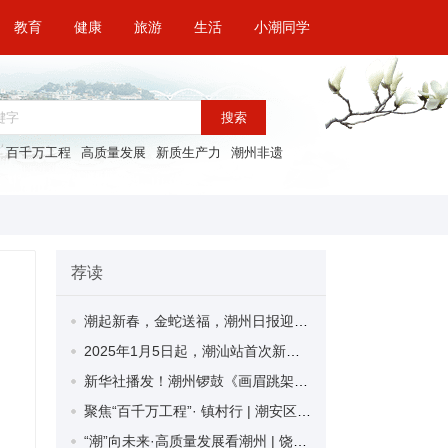
教育
健康
旅游
生活
小潮同学
搜索
百千万工程
高质量发展
新质生产力
潮州非遗
荐读
潮起新春，金蛇送福，潮州日报迎春特惠广告套餐来袭！
2025年1月5日起，潮汕站首次新增北京西方向动车组列车
新华社播发！潮州锣鼓《画眉跳架》让网友直呼：过年的DNA动了！
聚焦“百千万工程”· 镇村行 | 潮安区彩塘镇金东村人居环境整治显成效 绘就和美乡村蝶变新画卷
“潮”向未来·高质量发展看潮州 | 饶平县新圩镇：聚焦典型专业镇建设 擘画美丽圩镇新蓝图