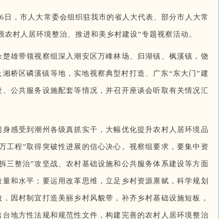
至26日，市人大常委会组织驻我市的省人大代表、部分市人大常
强农村人居环境整治、推进和美乡村建设”专题视察活动。
佘楚雄带领视察组深入潮安区万峰林场、归湖镇、枫溪镇，饶
湘桥区磷溪镇等地，实地视察典型村打造、广东“东大门”建
设、公共服务设施配套等情况，并召开座谈会听取有关情况汇
切身感受到潮州各级真抓实干，大幅优化提升农村人居环境品
万工程”取得突破性进展的信心决心。视察组要求，要集中资
拆三整治”攻坚战、农村基础设施和公共服务体系建设等方面
质量和水平；要运用改革思维，立足乡村资源禀赋，科学规划
貌，因村制宜打造美丽乡村风貌带，补齐乡村基础设施短板，
出台地方性法规和规范性文件，构建完善的农村人居环境整治