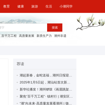
教育
健康
旅游
生活
小潮同学
搜索
百千万工程
高质量发展
新质生产力
潮州非遗
荐读
潮起新春，金蛇送福，潮州日报迎春特惠广告套餐来袭！
2025年1月5日起，潮汕站首次新增北京西方向动车组列车
新华社播发！潮州锣鼓《画眉跳架》让网友直呼：过年的DNA动了！
聚焦“百千万工程”· 镇村行 | 潮安区彩塘镇金东村人居环境整治显成效 绘就和美乡村蝶变新画卷
“潮”向未来·高质量发展看潮州 | 饶平县新圩镇：聚焦典型专业镇建设 擘画美丽圩镇新蓝图