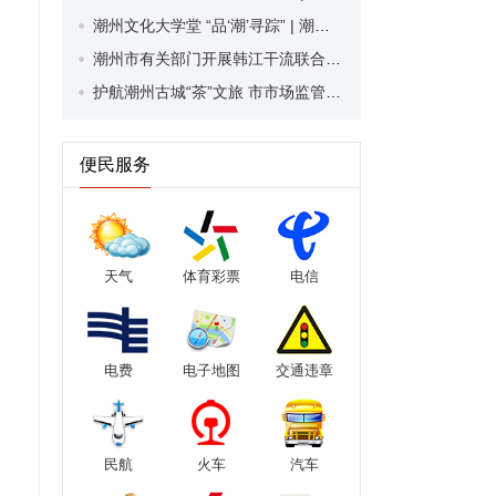
潮州文化大学堂 “品‘潮’寻踪” | 潮州木雕传承与发展路在何方？
潮州市有关部门开展韩江干流联合执法行动 守护韩江秀水长清
护航潮州古城“茶”文旅 市市场监管局聚焦游客关注热点开展全面巡查
便民服务
天气
体育彩票
电信
电费
电子地图
交通违章
民航
火车
汽车