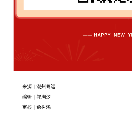
—— HAPPY NEW Y
来源｜潮州粤运
编辑｜郭洵汐
审核｜詹树鸿