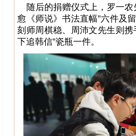
随后的捐赠仪式上，罗一农
愈《师说》书法直幅”六件及
刻师周棋稳、周沛文先生则携
下追韩信”瓷瓶一件。