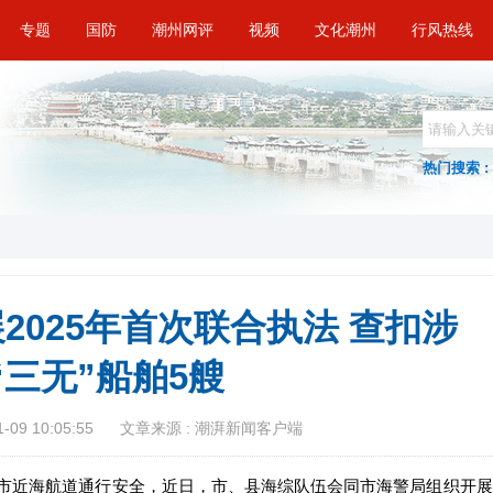
专题
国防
潮州网评
视频
文化潮州
行风热线
热门搜索 :
2025年首次联合执法 查扣涉
“三无”船舶5艘
09 10:05:55
文章来源 : 潮湃新闻客户端
市近海航道通行安全，近日，市、县海综队伍会同市海警局组织开展