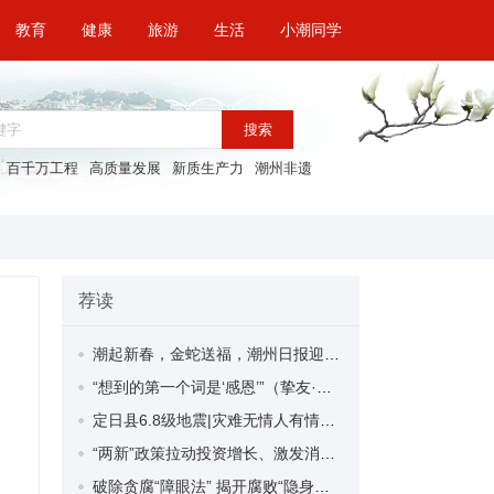
教育
健康
旅游
生活
小潮同学
搜索
百千万工程
高质量发展
新质生产力
潮州非遗
荐读
潮起新春，金蛇送福，潮州日报迎春特惠广告套餐来袭！
“想到的第一个词是‘感恩’”（挚友·中国政府友谊奖获得者系列报道）
定日县6.8级地震|灾难无情人有情——西藏定日抗震救灾一线首日见闻
“两新”政策拉动投资增长、激发消费活力效果明显
破除贪腐“障眼法” 揭开腐败“隐身衣”——评电视专题片《反腐 为了人民》