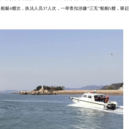
法船艇4艘次，执法人员37人次，一举查扣涉嫌“三无”船舶5艘，驱赶