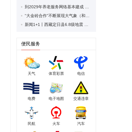
到2029年养老服务网络基本建成 中共中央、国务院发布养老相关意见
“大金砖合作”不断展现大气象（和音）
新闻1+1丨西藏定日县6.8级地震 灾后第一晚受灾群众怎么过？
便民服务
天气
体育彩票
电信
电费
电子地图
交通违章
民航
火车
汽车