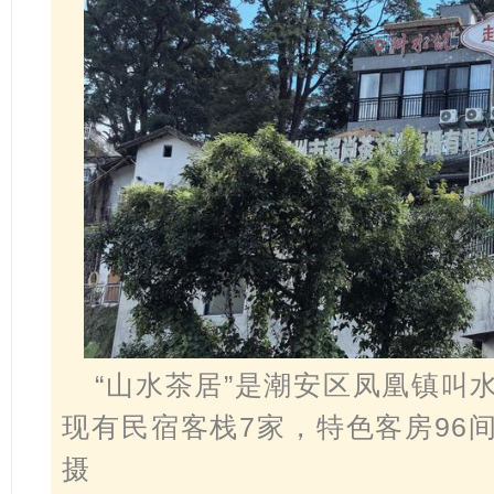
“山水茶居”是潮安区凤凰镇叫
现有民宿客栈7家，特色客房96
摄