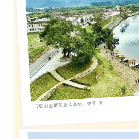
五联村金厝围露营基地。饶宣 供