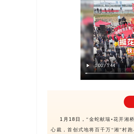
1月18日，
“金蛇献瑞•花开湘
心裁，首创式地将百千万“湘”村