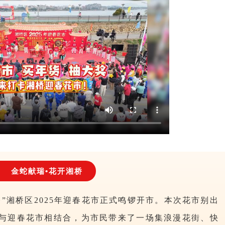
金蛇献瑞•花开湘桥
桥”湘桥区2025年迎春花市正式鸣锣开市。本次花市别出
跑与迎春花市相结合，为市民带来了一场集浪漫花街、快