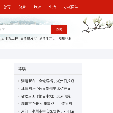
教育
健康
旅游
生活
小潮同学
搜索
百千万工程
高质量发展
新质生产力
潮州非遗
荐读
潮起新春，金蛇送福，潮州日报迎春特惠广告套餐来袭！
林曦潮州个展在潮州美术馆开展
省政府工作报告中潮州元素闪耀
潮州市召开“心想事成——请到潮州过大年”2025年潮州市迎新文旅活动新闻发布会
周知！潮州市中心医院将于20日启动住院部搬迁！