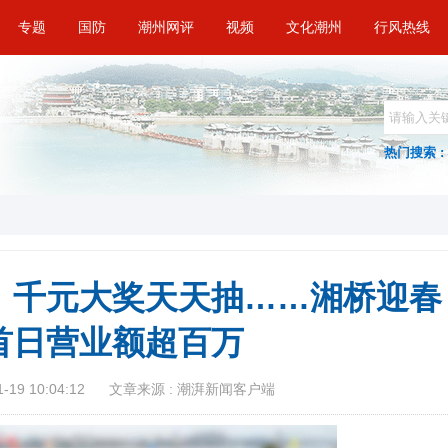
专题
国防
潮州网评
视频
文化潮州
行风热线
热门搜索 :
、千元大奖天天抽……湘桥迎春
首日营业额超百万
19 10:04:12
文章来源 : 潮湃新闻客户端