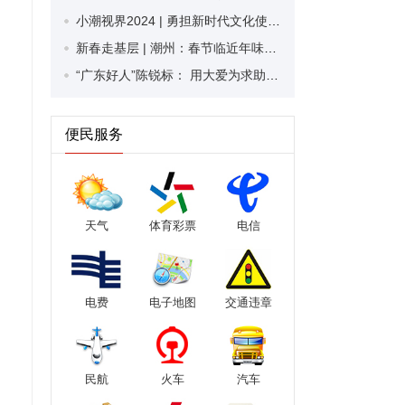
小潮视界2024 | 勇担新时代文化使命 奏响潮州奋进强音 ——2024年潮州市宣传思想文化工作综述
新春走基层 | 潮州：春节临近年味浓 市民置办年货忙
“广东好人”陈锐标： 用大爱为求助者点亮希望之光
便民服务
天气
体育彩票
电信
电费
电子地图
交通违章
民航
火车
汽车