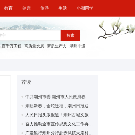
教育
健康
旅游
生活
小潮同学
搜索
百千万工程
高质量发展
新质生产力
潮州非遗
荐读
中共潮州市委 潮州市人民政府春节慰问信
潮起新春，金蛇送福，潮州日报迎春特惠广告套餐来袭！
人民日报头版报道！潮州古城文旅融合新业态释放消费新动能
奋力推动全市宣传思想文化工作再创新业绩再上新台阶 全市宣传部长会议召开
广发银行潮州分行赴赤凤镇大庵村开展新春慰问帮扶活动