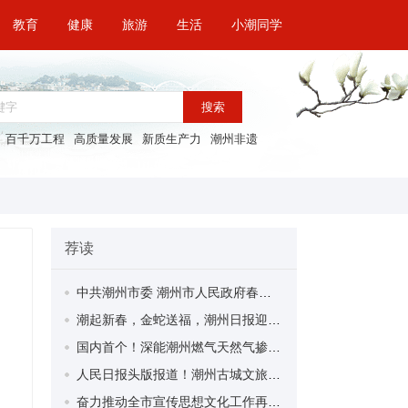
教育
健康
旅游
生活
小潮同学
搜索
百千万工程
高质量发展
新质生产力
潮州非遗
荐读
中共潮州市委 潮州市人民政府春节慰问信
潮起新春，金蛇送福，潮州日报迎春特惠广告套餐来袭！
国内首个！深能潮州燃气天然气掺氢燃烧项目点火成功
人民日报头版报道！潮州古城文旅融合新业态释放消费新动能
奋力推动全市宣传思想文化工作再创新业绩再上新台阶 全市宣传部长会议召开