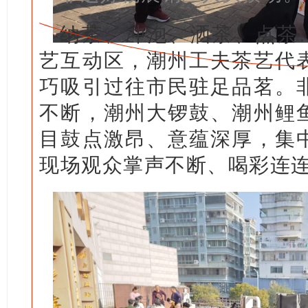
纳茶、冲泡
、洒茶、点茶
艺互动区，潮州工夫茶艺代
巧吸引过往市民驻足品茗。
不断，潮州大锣鼓、潮州鲤
目鼓点激昂、意蕴深厚，集
现场观众掌声不断、喝彩连