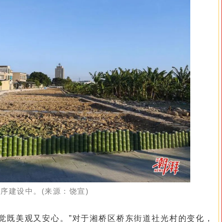
序建设中。(来源：饶宣)
觉既美观又安心。”对于湘桥区桥东街道社光村的变化，