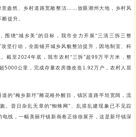
绿意盎然、乡村道路宽敞整洁……放眼潮州大地，乡村风
不断提升。
，围绕“城乡美”的目标，我市全力开展“三清三拆三整
个三”攻坚行动，全面铺开城乡风貌整治提升，因地制宜、科
截至2024年底，我市农村“三拆”超99万平方米，整
”超5000公里，完成存量农房微改造1.92万户，农村人居
道的“梅乡新圩”雕花格外醒目，镇区道路平坦宽阔，流
旎。昔日杂乱无章的“蜘蛛网”、乱搭乱建现象已不见踪
的电线，一幅美丽圩镇新画卷正徐徐展开，这是新圩镇深
。