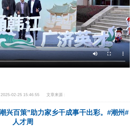
025-02-25 15:46:55
文章来源 :
“潮兴百策”助力家乡干成事干出彩。#潮州#
人才周