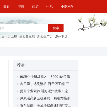
教育
健康
旅游
生活
小潮同学
搜索
百千万工程
高质量发展
新质生产力
潮州非遗
荐读
96家企业进场揽才、3200+岗位送到家门口，看潮安如何“职”达春天？
春日里，遇见湘桥“百千万工程”三大示范带
提升专业素养 讲好潮州故事！这场讲解人才培训讲座干货满满
凤泉湖高新区税务局：精准对接涉税诉求 助力企业“满弓开局”
货车侧翻！潮汕环线高速打响“萝卜保卫战” 事故未造成人员伤亡