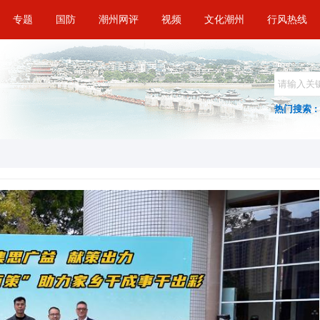
专题
国防
潮州网评
视频
文化潮州
行风热线
热门搜索 :