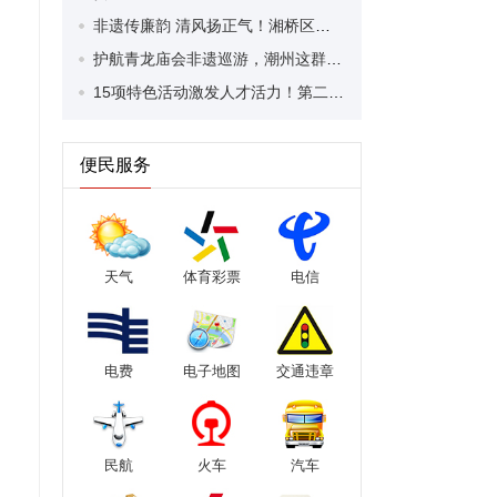
非遗传廉韵 清风扬正气！湘桥区太平街道开展廉洁主题活动
护航青龙庙会非遗巡游，潮州这群“供电人”穿梭在大街小巷
15项特色活动激发人才活力！第二届“潮涌韩江·广济英才”人才周明天开启
便民服务
天气
体育彩票
电信
电费
电子地图
交通违章
民航
火车
汽车