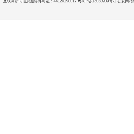
互联网新闻信息服务许可证：44120190017
粤ICP备13030909号-1
公安网站备案