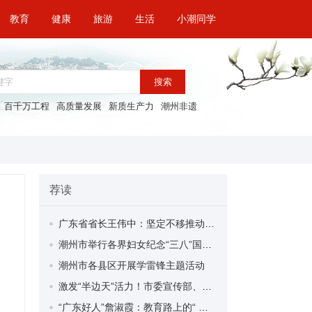
教育
健康
旅游
生活
小潮同学
搜索
百千万工程
高质量发展
新质生产力
潮州非遗
荐读
广东省省长王伟中：坚定不移推动高质量发展 扎实推进中国式现代化的广东实践
潮州市举行各界妇女纪念“三八”国际妇女节115周年大会 凝聚巾帼力量 共谱发展新篇
潮州市各县区开展学雷锋主题活动
激发“半边天”活力！市委宣传部、潮州日报社联合开展“高质量发展 巾帼在行动”主题活动
“广东好人”詹淑霞：教育路上的“ 追光者”