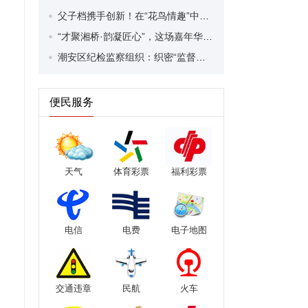
父子档携手创新！在“花鸟情趣”中让传统潮彩艺术绽放新生
“才聚湘桥·韵凝匠心”，这场嘉年华让你近距离感受乡土文化
潮安区纪检监察组织：织密“监督网”筑牢校园安全“防护墙”
便民服务
天气
体育彩票
福利彩票
电信
电费
电子地图
交通违章
民航
火车