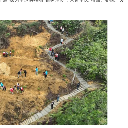
展“我为全运种棵树”植树活动，营造全民“植绿、护绿、爱