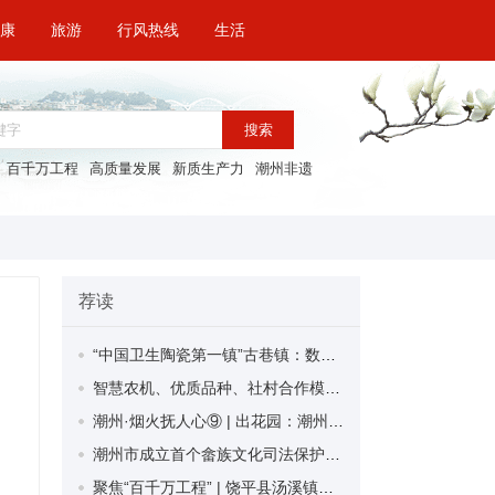
康
旅游
行风热线
生活
搜索
百千万工程
高质量发展
新质生产力
潮州非遗
荐读
“中国卫生陶瓷第一镇”古巷镇：数字赋能 全力打造生态智造新高地
智慧农机、优质品种、社村合作模式……这场春耕生产现场会“干货”满满
潮州·烟火抚人心⑨ | 出花园：潮州少年的成长礼赞
潮州市成立首个畲族文化司法保护工作站
聚焦“百千万工程” | 饶平县汤溪镇探索建立“双长”联动机制 以“水”为脉 以“绿”为媒 书写生态惠民新篇章