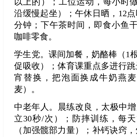
以上的）；工位运动，每小时做
沿缓慢起坐）；午休日晒，12点
分钟；下午茶时间，即食小鱼干（
咖啡零食。
学生党。课间加餐，奶酪棒（1根
促吸收）；体育课重点多进行跳
宵替换，把泡面换成牛奶燕麦粥
麦）。
中老年人。晨练改良，太极中增
立30秒/次）；防摔训练，每天
（加强髋部力量）；补钙诀窍，