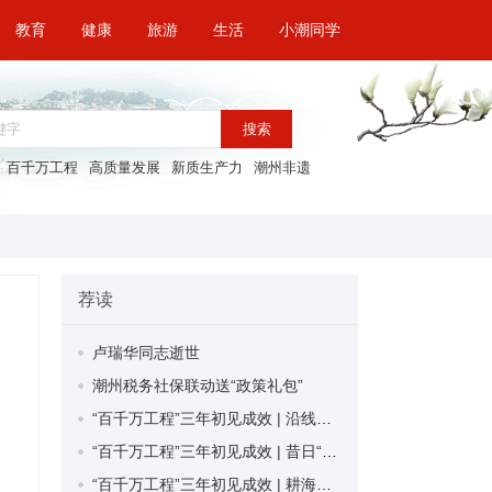
教育
健康
旅游
生活
小潮同学
搜索
百千万工程
高质量发展
新质生产力
潮州非遗
荐读
卢瑞华同志逝世
潮州税务社保联动送“政策礼包”
“百千万工程”三年初见成效 | 沿线风貌提升再提速！湘桥区全力开展仙洲岛清脏治乱大行动
“百千万工程”三年初见成效 | 昔日“臭水塘” 今成“景观园”！潮安区江东镇东前溪村向水而为推进乡村环境整治
“百千万工程”三年初见成效 | 耕海牧渔 潮向深蓝！饶平县打造现代化海洋牧场“蓝色引擎”