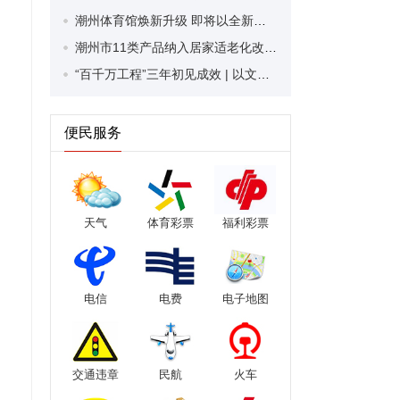
潮州体育馆焕新升级 即将以全新面貌向公众开放
潮州市11类产品纳入居家适老化改造“焕新”补贴 每人最高补贴1万元
“百千万工程”三年初见成效 | 以文兴水 以水兴寨 潮安区将龙湖古寨水系整治与景观打造巧妙融合
便民服务
天气
体育彩票
福利彩票
电信
电费
电子地图
交通违章
民航
火车