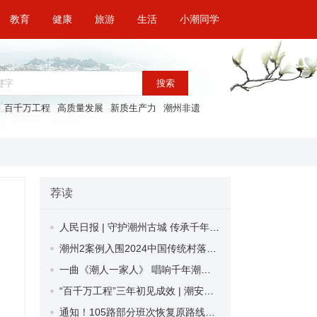
教育
健康
旅游
生活
小潮同学
搜索
百千万工程
高质量发展
新质生产力
潮州非遗
荐读
人民日报 | 守护潮州古城 传承千年文脉
潮州2案例入围2024中国传统村落保护与发展关注案例
一曲《潮人一家人》 唱响千年潮文化
“百千万工程”三年初见成效 | 潮安全力打造交通门户形象 外环北路（潮安段）升级焕新
通知！105路部分班次恢复原路线试行驶