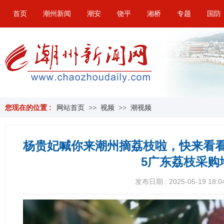
首页
潮州新闻
潮安
饶平
湘桥
专题
国防
您现在的位置 :
网站首页
>>
视频
>>
潮视频
杨贵妃喊你来潮州摘荔枝啦，快来看看
5广东荔枝采购
发布日期 : 2025-05-19 18:0