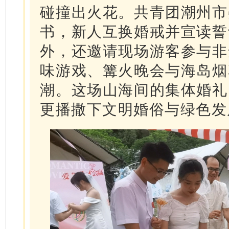
碰撞出火花。共青团潮州市
书，新人互换婚戒并宣读誓
外，还邀请现场游客参与非
味游戏、篝火晚会与海岛烟
潮。这场山海间的集体婚礼
更播撒下文明婚俗与绿色发