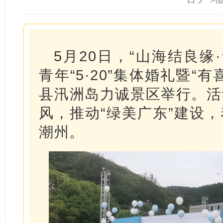
5月20日，“山海结良缘·
青年“5·20”集体婚礼暨“
县汛洲岛力诚景区举行。活
风，推动“绿美广东”建设
潮州。