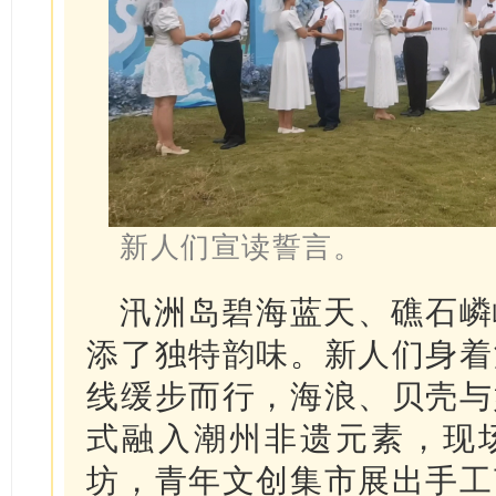
新人们宣读誓言。
汛洲岛碧海蓝天、礁石嶙
添了独特韵味。新人们身着
线缓步而行，海浪、贝壳与
式融入潮州非遗元素，现
坊，青年文创集市展出手工