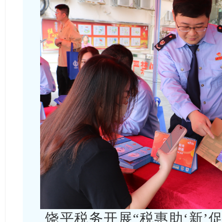
饶平税务开展“税惠助‘新’