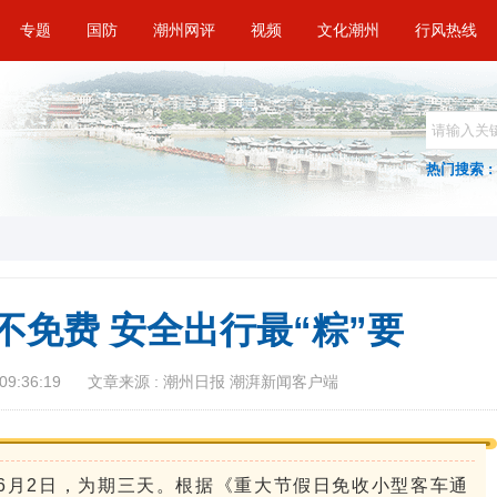
专题
国防
潮州网评
视频
文化潮州
行风热线
热门搜索 :
不免费 安全出行最“粽”要
09:36:19
文章来源 : 潮州日报 潮湃新闻客户端
至6月2日，为期三天。根据《重大节假日免收小型客车通