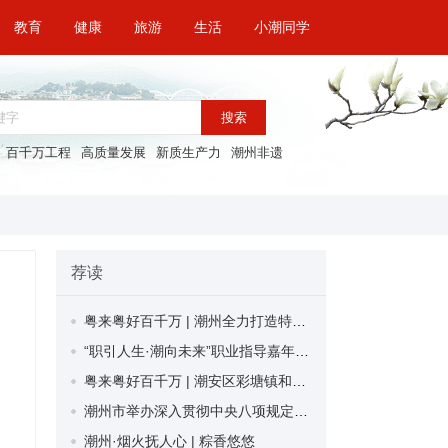
教育
健康
旅游
生活
小潮同学
搜索
百千万工程
高质量发展
新质生产力
潮州非遗
荐读
粤来粤好百千万 | 潮州全力打造特色城市门户 广东“东大门”“粤来粤美”
​“职引人生·潮向未来”职业指导嘉年华暨高校 毕业生专场招聘会举办 30家企业提供超280个岗位
粤来粤好百千万 | 潮安区彩塘镇和平村着力推进典型村培育建设 完善基础设施 美化村容村貌
潮州市举办深入贯彻中央八项规定精神学习教育宣讲活动 规范工作行为 提升履职能力
潮州·烟火抚人心 | 粽香悠悠