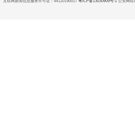
互联网新闻信息服务许可证：44120190017
粤ICP备13030909号-1
公安网站备案