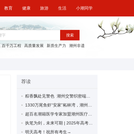
教育
健康
旅游
生活
小潮同学
搜索
百千万工程
高质量发展
新质生产力
潮州非遗
荐读
粽香飘处见警色 潮州交警织密端午平安交通网
1330万尾鱼虾“安家”柘林湾，潮州市启动2025年渔业资源增殖放流活动
超百名潮籍医学专家加盟潮州医疗科技创新联盟！助力潮州医疗高质量发展
执笔为剑，未来可期 | 2025年高考考生，加油！
明天高考！祝所有考生→