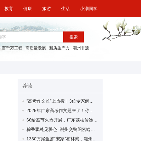
教育
健康
旅游
生活
小潮同学
搜索
百千万工程
高质量发展
新质生产力
潮州非遗
荐读
“高考作文难”上热搜！3位专家解读→
2025年广东高考作文题来了！你会怎么写？
66给荔节火热开展，广东荔枝传递全国祝福
粽香飘处见警色 潮州交警织密端午平安交通网
1330万尾鱼虾“安家”柘林湾，潮州市启动2025年渔业资源增殖放流活动