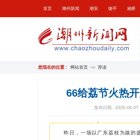
首页
潮州新闻
潮安
饶平
湘桥
您现在的位置 :
网站首页
>>
荐读
66给荔节火热
发布日期 : 2025-06-07 
昨日，一场以广东荔枝为媒的盛