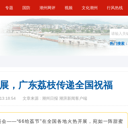
专题
国防
潮州网评
视频
文化潮州
行风热线
热门搜索 :
开展，广东荔枝传递全国祝福
13:18:54
文章来源 : 潮州日报 潮湃新闻客户端
会——“66给荔节”在全国各地火热开展，宛如一阵甜蜜