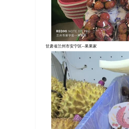
--
甘肃省兰州市安宁区
果果家