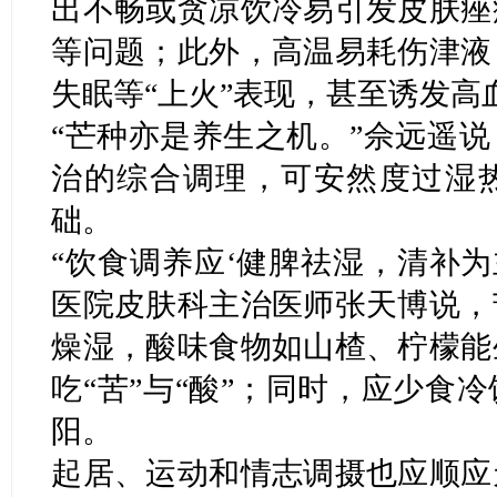
出不畅或贪凉饮冷易引发皮肤痤
等问题；此外，高温易耗伤津液
失眠等“上火”表现，甚至诱发高
“芒种亦是养生之机。”佘远遥
治的综合调理，可安然度过湿
础。
“饮食调养应‘健脾祛湿，清补为
医院皮肤科主治医师张天博说，
燥湿，酸味食物如山楂、柠檬能
吃“苦”与“酸”；同时，应少食
阳。
起居、运动和情志调摄也应顺应