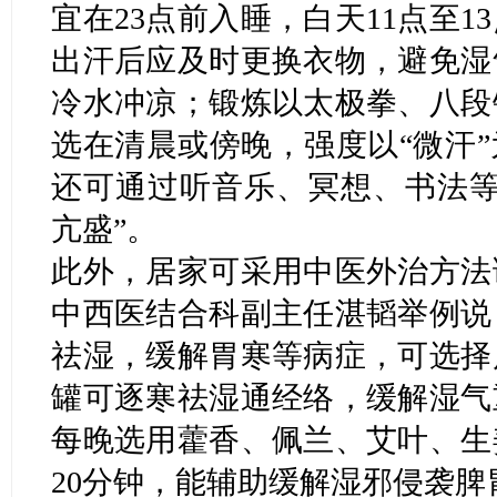
宜在23点前入睡，白天11点至1
出汗后应及时更换衣物，避免湿
冷水冲凉；锻炼以太极拳、八段
选在清晨或傍晚，强度以“微汗
还可通过听音乐、冥想、书法等
亢盛”。
此外，居家可采用中医外治方法
中西医结合科副主任湛韬举例说
祛湿，缓解胃寒等病症，可选择
罐可逐寒祛湿通经络，缓解湿气
每晚选用藿香、佩兰、艾叶、生
20分钟，能辅助缓解湿邪侵袭脾