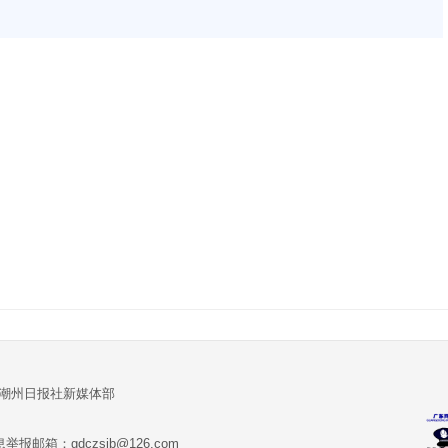
:潮州日报社新媒体部
报邮箱：gdczsjb@126.com