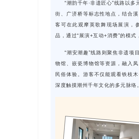
“潮韵千年·非遗匠心”线路以
街、广济桥等标志性地点，结合溪
客可在此观摩英歌舞现场展演，
品，通过“展演+互动+消费”的模
“潮安潮趣”线路则聚焦非遗项
物馆、嵌瓷博物馆等资源，融入凤
民俗体验。游客不仅能观看铁枝木
深度触摸潮州千年文化的多元脉络