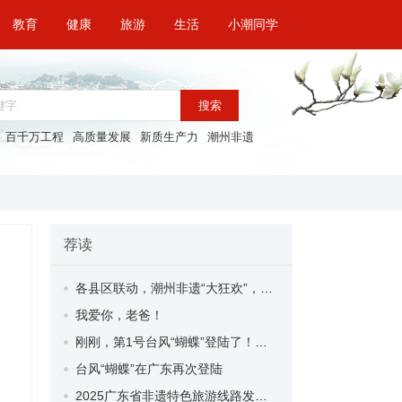
教育
健康
旅游
生活
小潮同学
搜索
百千万工程
高质量发展
新质生产力
潮州非遗
荐读
各县区联动，潮州非遗“大狂欢”，这个周末超有料！
我爱你，老爸！
刚刚，第1号台风“蝴蝶”登陆了！明早或正面袭击雷州半岛
台风“蝴蝶”在广东再次登陆
2025广东省非遗特色旅游线路发布 潮州两线路入选