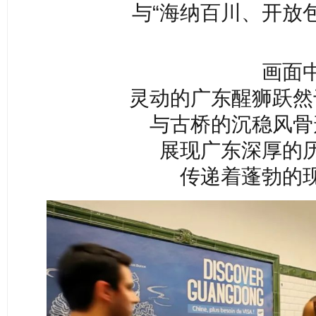
与“海纳百川、开放
画面
灵动的
广东醒狮跃然
与古桥的沉稳风骨
展现广东深厚的
传递着蓬勃的