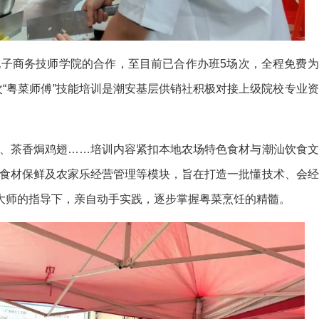
子商务技师学院的合作，至目前已合作办班5场次，全程免费为
此次“粤菜师傅”技能培训是潮安基层供销社积极对接上级院校专业资
、茶香焗鸡翅……培训内容紧扣本地农场特色食材与潮汕饮食文
食材保鲜及农家乐经营管理等模块，旨在打造一批懂技术、会经
在大师的指导下，亲自动手实践，逐步掌握粤菜烹饪的精髓。