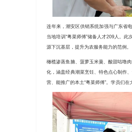
连年来，潮安区供销系统加强与广东省电
当地培训“粤菜师傅”储备人才209人。
源下沉基层，提升为农服务能力的范例。
橄榄渗蒸鱼腩、菠萝玉米羹、酸甜咕噜肉
化，涵盖经典潮菜烹饪、特色点心制作、
营、能推广的本土“粤菜师傅”。学员们