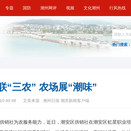
专题
国防
潮州网评
视频
文化潮州
行风热线
热门搜索 :
“三农” 农场展“潮味”
10:49:48
文章来源 : 潮州日报 潮湃新闻客户端
供销社为农服务能力，近日，潮安区供销社在潮安区虹星职业培