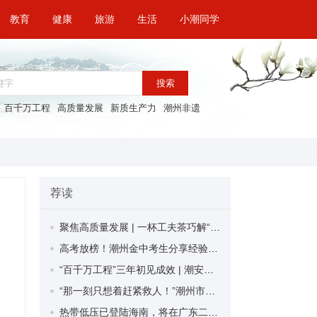
教育
健康
旅游
生活
小潮同学
搜索
百千万工程
高质量发展
新质生产力
潮州非遗
荐读
聚焦高质量发展 | 一杯工夫茶巧解“千千结” 潮州创新建立“1+3+5”机制系统化推广“茶文化六步调解法”
高考放榜！潮州金中考生分享经验畅想未来
“百千万工程”三年初见成效 | 潮安经济开发区创新招商模式 今年预计可新增投产企业8家
“那一刻只想着赶紧救人！”潮州市红十字会志愿者谌铁稳路遇车祸暖心救援
热带低压已登陆海南，将在广东二次登陆！潮州未来天气如何？