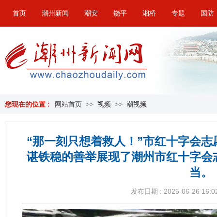
首页
潮州新闻
潮安
饶平
湘桥
专题
国防
您现在的位置 :
网站首页
>>
视频
>>
潮视频
“那一刻只想着救人！”市红十字会
谌铁稳的善举展现了潮州市红十字会
当。
发布日期 : 2025-06-26 16:0