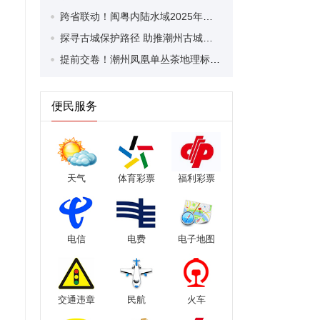
跨省联动！闽粤内陆水域2025年联合执法行动开启
探寻古城保护路径 助推潮州古城申遗！潮州文化大学堂“探索活化历史建筑”系列活动第一期举行
提前交卷！潮州凤凰单丛茶地理标志用标企业达264家
便民服务
天气
体育彩票
福利彩票
电信
电费
电子地图
交通违章
民航
火车