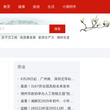
教育
健康
旅游
生活
小潮同学
搜索
百千万工程
高质量发展
新质生产力
潮州非遗
荐读
6月28日起，广州南、深圳北等站开展“轻装行”服务
最新！3167所全国高校名单发布
潮州市政协举办人工智能主题“悦读沙龙”分享会
速看！湘桥区2025年初中、小学、政策性招生工作指引→
提醒！28日21时至29日11时，潮州这些地方暂停供水