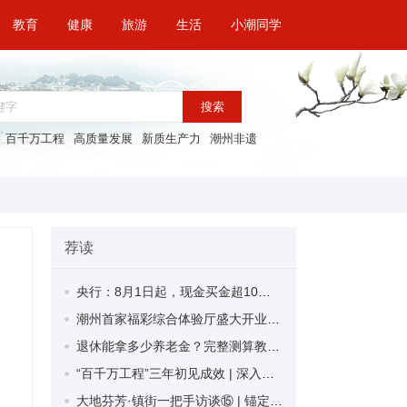
教育
健康
旅游
生活
小潮同学
搜索
百千万工程
高质量发展
新质生产力
潮州非遗
荐读
央行：8月1日起，现金买金超10万元需上报
潮州首家福彩综合体验厅盛大开业 非遗文化融合打造公益新阵地
退休能拿多少养老金？完整测算教程来了！
“百千万工程”三年初见成效 | 深入推动“百千万工程”再加力再提速
大地芬芳·镇街一把手访谈⑮ | 锚定新兴县域副中心和中心镇定位 推进镇域风貌焕新和产业品质进阶——专访潮安区古巷镇党委书记杨泽斌