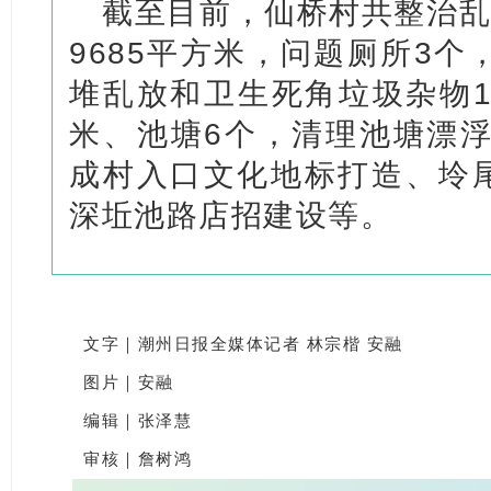
截至目前，仙桥村共整治乱
9685平方米，问题厕所3个，
堆乱放和卫生死角垃圾杂物11
米、池塘6个，清理池塘漂浮
成村入口文化地标打造、坽
深坵池路店招建设等。
文字｜潮州日报全媒体记者 林宗楷 安融
图片｜安融
编辑｜张泽慧
审核｜詹树鸿